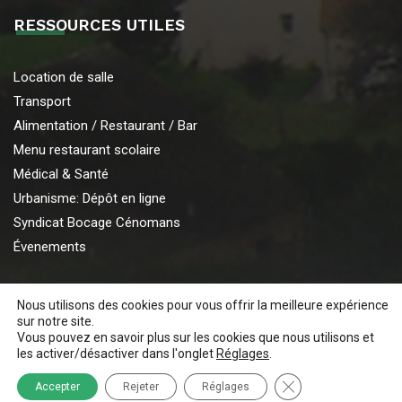
RESSOURCES UTILES
Location de salle
Transport
Alimentation / Restaurant / Bar
Menu restaurant scolaire
Médical & Santé
Urbanisme: Dépôt en ligne
Syndicat Bocage Cénomans
Évenements
Nous utilisons des cookies pour vous offrir la meilleure expérience
sur notre site.
Vous pouvez en savoir plus sur les cookies que nous utilisons et
© 2026 Mairie de Chaufour notre Dame. Tous droits réservés.
les activer/désactiver dans l'onglet
Réglages
.
Site réalisé par
Vincent Meunier
.
Fermer la bannière 
Accepter
Rejeter
Réglages