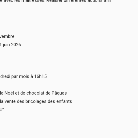
ée avec les maîtresses. Réaliser différentes actions afin
ovembre
 juin 2026
ndredi par mois à 16h15
de Noël et de chocolat de Pâques
la vente des bricolages des enfants
U”