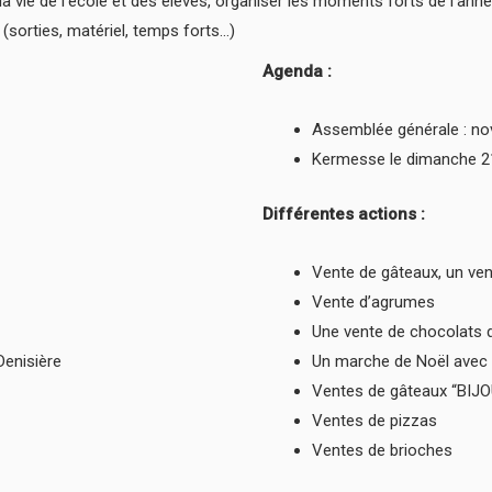
la vie de l’école et des élèves, organiser les moments forts de l’ann
 (sorties, matériel, temps forts…)
Agenda :
Assemblée générale : n
Kermesse le dimanche 21
Différentes actions :
Vente de gâteaux, un ve
Vente d’agrumes
Une vente de chocolats 
Denisière
Un marche de Noël avec 
Ventes de gâteaux “BIJO
Ventes de pizzas
Ventes de brioches