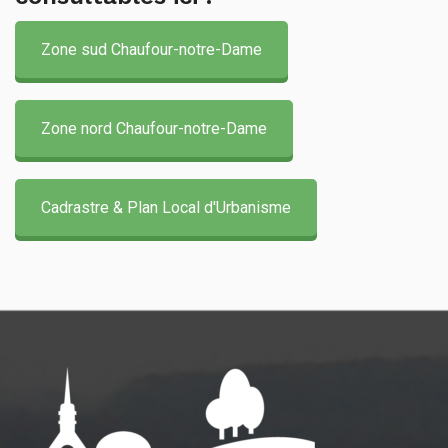
Zone sud Chaufour-notre-Dame
Zone nord Chaufour-notre-Dame
Cadrastre & Plan Local d'Urbanisme